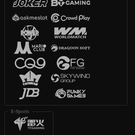
E-Sports