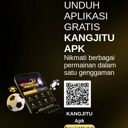
IDR
3,754,000.00
UNDUH
Mahjong ways 3 - Black
Scatter
APLIKASI
gac****p
GRATIS
IDR
9,122,000.00
Gates of Olympus™
KANGJITU
ma****z
APK
IDR
3,777,210.00
Sweet Bonanza
Nikmati berbagai
sa2****4
permainan dalam
IDR
4,421,000.00
satu genggaman
Gates of Gatot Kaca 1000
pet****17
IDR
8,126,000.00
Spaceman
ya****er
IDR
12,659,100.00
Starlight Princess
KANGJITU
Apk
bu****2