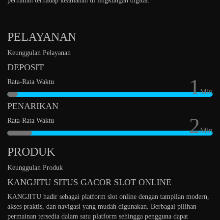
perhatian terhadap keamanan di lingkungan digital.
PELAYANAN
Keunggulan Pelayanan
DEPOSIT
1
Rata-Rata Waktu
Min
PENARIKAN
2
Rata-Rata Waktu
Min
PRODUK
Keunggulan Produk
KANGJITU SITUS GACOR SLOT ONLINE
KANGJITU hadir sebagai platform slot online dengan tampilan modern,
akses praktis, dan navigasi yang mudah digunakan. Berbagai pilihan
permainan tersedia dalam satu platform sehingga pengguna dapat