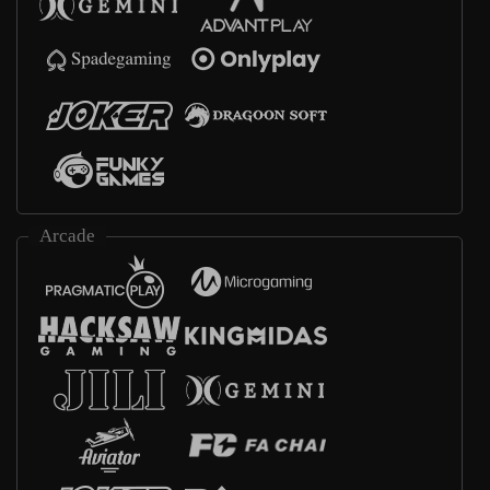
Arcade